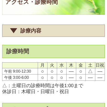
アクセス・診療時間
診療内容
診療時間
診療時間
月
火
水
木
金
土
日祝
○
○
○
―
○
△
―
午前 9:00-12:30
○
○
○
―
○
―
―
午後 3:00-6:00
△：土曜日の診療時間は午後1:00まで
休診日：木曜日・日曜日・祝日